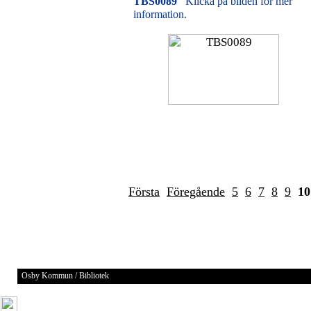
TBS0089
Klicka på bilden för mer
information.
Första
Föregående
5
6
7
8
9
10
Osby Kommun / Bibliotek