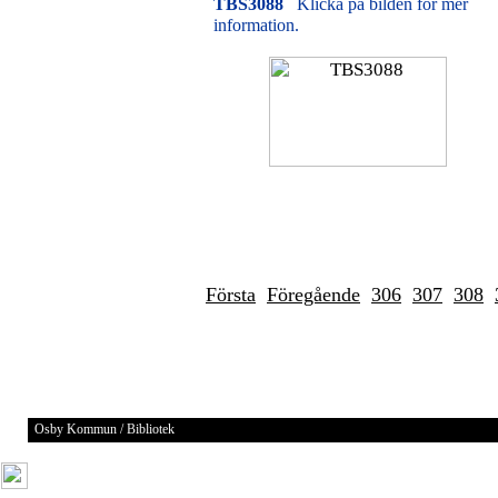
TBS3088
Klicka på bilden för mer
information.
Första
Föregående
306
307
308
Osby Kommun / Bibliotek