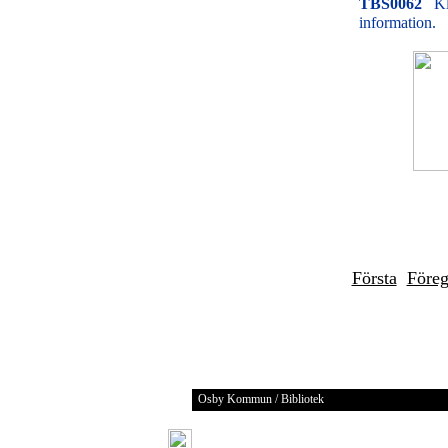
TBS0062
Kl
information.
Första
Före
Osby Kommun / Bibliotek