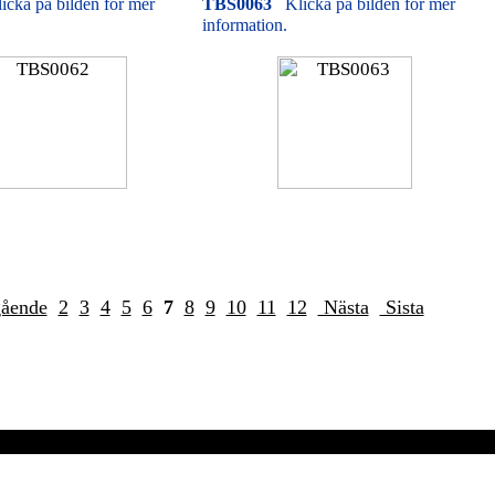
icka på bilden för mer
TBS0063
Klicka på bilden för mer
information.
gående
2
3
4
5
6
7
8
9
10
11
12
Nästa
Sista