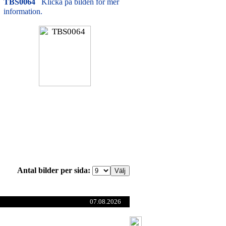
TBS0064
Klicka på bilden för mer
information.
Antal bilder per sida:
07.08.2026