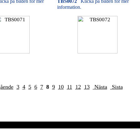
icka på bilden för mer
TBS0072
Klicka på bilden för mer
information.
gående
3
4
5
6
7
8
9
10
11
12
13
Nästa
Sista