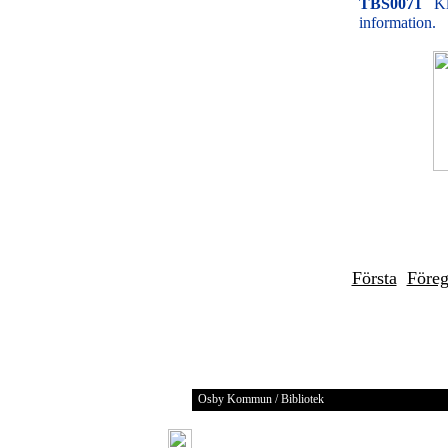
TBS0071
Kl
information.
Första
Före
Osby Kommun / Bibliotek