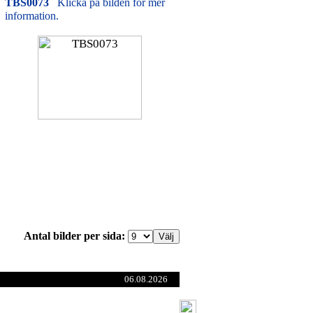
TBS0073
Klicka på bilden för mer
information.
Antal bilder per sida:
06.08.2026