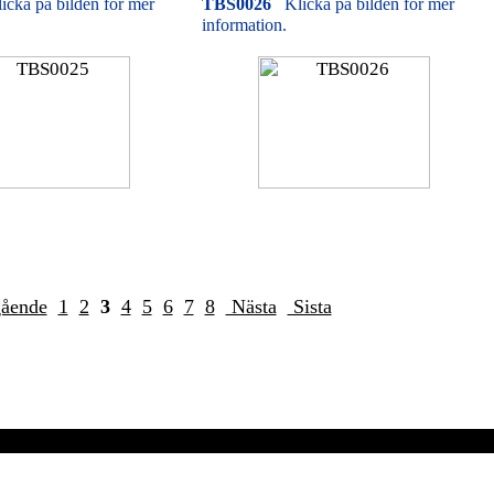
icka på bilden för mer
TBS0026
Klicka på bilden för mer
information.
gående
1
2
3
4
5
6
7
8
Nästa
Sista