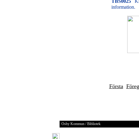
TBS0025
Kl
information.
Första
Före
Osby Kommun / Bibliotek