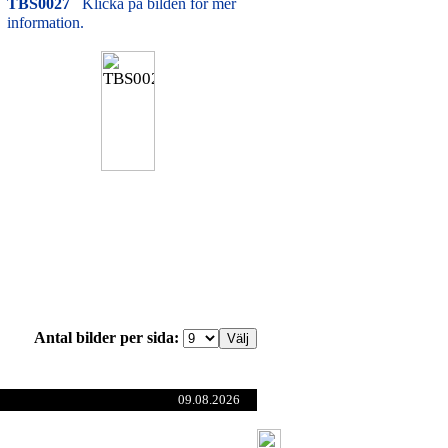
TBS0027
Klicka på bilden för mer
information.
Antal bilder per sida:
09.08.2026