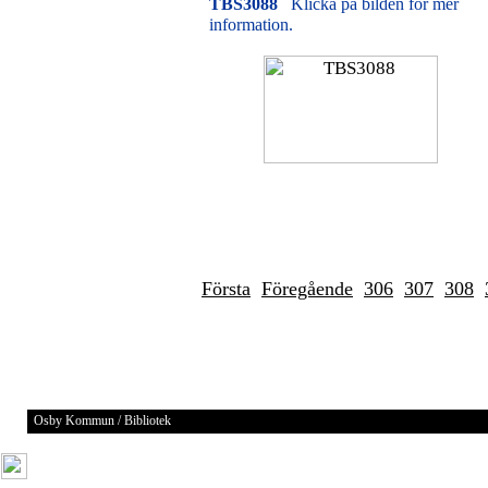
TBS3088
Klicka på bilden för mer
information.
Första
Föregående
306
307
308
Osby Kommun / Bibliotek