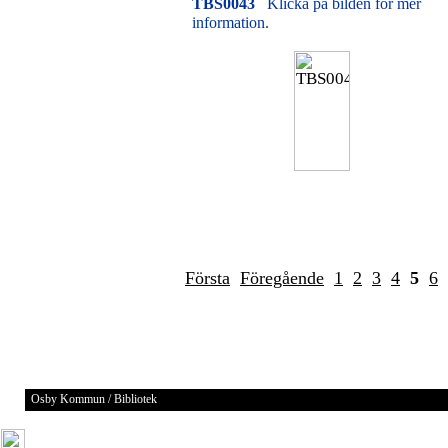
TBS0043
Klicka på bilden för mer
information.
Första
Föregående
1
2
3
4
5
6
Osby Kommun / Bibliotek